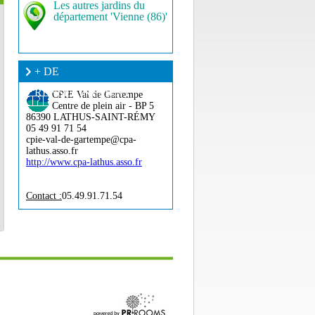
Les autres jardins du
département 'Vienne (86)'
+ DE
RENSEIGNEMENT ?
CPIE Val de Gartempe
Centre de plein air - BP 5
86390 LATHUS-SAINT-RÉMY
05 49 91 71 54
cpie-val-de-gartempe@cpa-
lathus.asso.fr
http://www.cpa-lathus.asso.fr
Contact :
05.49.91.71.54