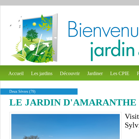
Accueil
Les jardins
Découvrir
Jardiner
Les CPIE
P
Deux Sèvres (79)
LE JARDIN D'AMARANTHE
Visi
Sylv