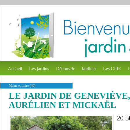
Accueil
Les jardins
Découvrir
Jardiner
Les CPIE
P
Maine et Loire (49)
LE JARDIN DE GENEVIÈVE
AURÉLIEN ET MICKAËL
20 5