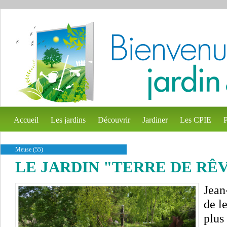
Accueil
Les jardins
Découvrir
Jardiner
Les CPIE
P
Meuse (55)
LE JARDIN "TERRE DE RÊ
Jean
de l
plus