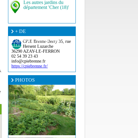
Les autres jardins du
département 'Cher (18)'
+ DE
RENSEIGNEMENT ?
CPIE Brenne-Berry
35, rue
Hersent Luzarche
36290 AZAY-LE-FERRON
02 54 39 23 43
info@cpiebrenne.fr
https://cpiebrenne.fr/
s.
PHOTOS
e