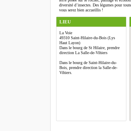
terre posée sur le rocher, paillage et écon
diversité d’insectes. Des légumes pour toute 
vous serez bien accueillis !
LIEU
La Voie
49310 Saint-Hilaire-du-Bois (Lys
Haut Layon)
Dans le bourg de St Hilaire, prendre
direction La Salle-de-Vihiers
Dans le bourg de Saint-Hilaire-du-
Bois, prendre direction la Salle-de-
Vihiers.