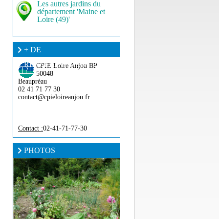
Les autres jardins du
département 'Maine et
Loire (49)'
+ DE
RENSEIGNEMENT ?
CPIE Loire Anjou
BP
50048
Beaupréau
02 41 71 77 30
contact@cpieloireanjou.fr
Contact :
02-41-71-77-30
PHOTOS