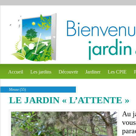
Accueil
Les jardins
Découvrir
Jardiner
Les CPIE
P
Meuse (55)
LE JARDIN « L’ATTENTE »
Au j
vous
para