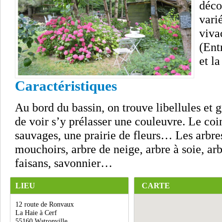
déco
vari
viva
(Ent
et l
Caractéristiques
Au bord du bassin, on trouve libellules et gr
de voir s’y prélasser une couleuvre. Le coi
sauvages, une prairie de fleurs… Les arbres
mouchoirs, arbre de neige, arbre à soie, ar
faisans, savonnier…
LIEU
CARTE
12 route de Ronvaux
La Haie à Cerf
55160 Watronville