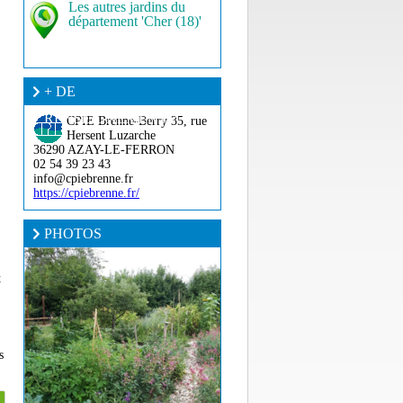
Les autres jardins du
département 'Cher (18)'
+ DE
RENSEIGNEMENT ?
CPIE Brenne-Berry
35, rue
Hersent Luzarche
36290 AZAY-LE-FERRON
02 54 39 23 43
info@cpiebrenne.fr
https://cpiebrenne.fr/
PHOTOS
t
s