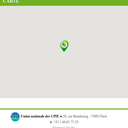
CARTE
Union nationale des CPIE ●
26, rue Beaubourg - 75003 Paris
t:
+33 1 44 61 75 35
Mentions légales