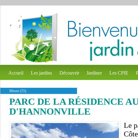
Accueil
Les jardins
Découvrir
Jardiner
Les CPIE
P
Meuse (55)
PARC DE LA RÉSIDENCE 
D'HANNONVILLE
Le p
Côte