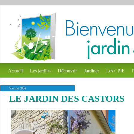
Accueil
Les jardins
Découvrir
Jardiner
Les CPIE
P
Vienne (86)
LE JARDIN DES CASTORS