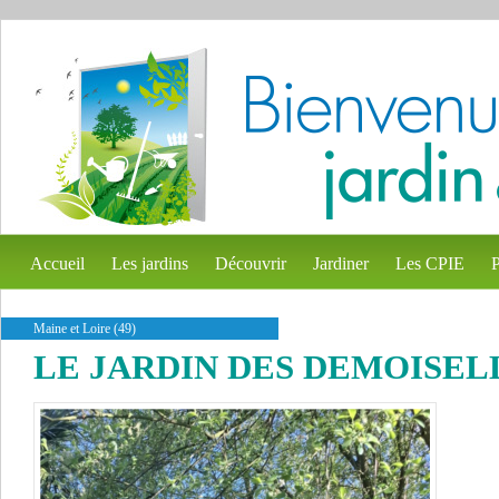
Accueil
Les jardins
Découvrir
Jardiner
Les CPIE
P
Maine et Loire (49)
LE JARDIN DES DEMOISEL