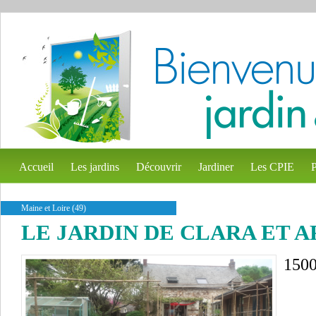
Accueil
Les jardins
Découvrir
Jardiner
Les CPIE
P
Maine et Loire (49)
LE JARDIN DE CLARA ET 
150