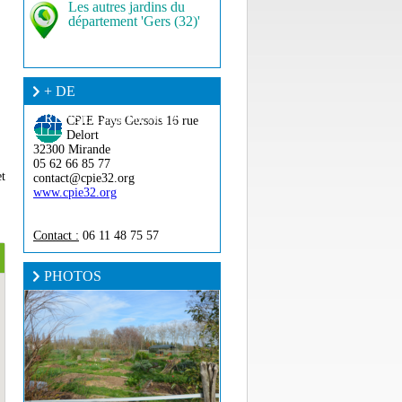
Les autres jardins du
département 'Gers (32)'
+ DE
RENSEIGNEMENT ?
CPIE Pays Gersois
16 rue
Delort
32300 Mirande
05 62 66 85 77
et
contact@cpie32.org
www.cpie32.org
Contact :
06 11 48 75 57
PHOTOS