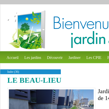
Accueil
Les jardins
Découvrir
Jardiner
Les CPIE
P
Indre (36)
LE BEAU-LIEU
Jard
de 1