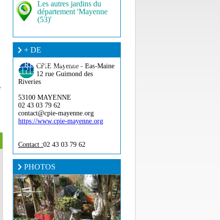
Les autres jardins du
département 'Mayenne
(53)'
+ DE
RENSEIGNEMENT ?
CPIE Mayenne - Bas-Maine
12 rue Guimond des
Riveries
e
53100 MAYENNE
02 43 03 79 62
contact@cpie-mayenne.org
https://www.cpie-mayenne.org
Contact :
02 43 03 79 62
PHOTOS