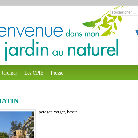
Jardiner
Les CPIE
Presse
MATIN
potager, verger, bassin