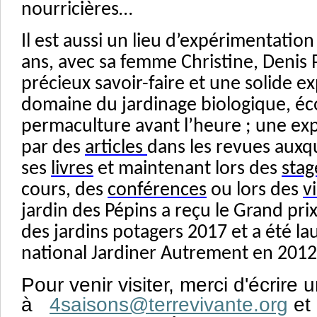
nourricières…
Il est aussi un lieu d’expérimentatio
ans, avec sa femme Christine, Denis 
précieux savoir-faire et une solide e
domaine du jardinage biologique, éc
permaculture avant l’heure ; une exp
par des
articles
dans les revues auxqu
ses
livres
et maintenant lors des
stag
cours, des
conférences
ou lors des
vi
jardin des Pépins a reçu le
Grand prix
des jardins potagers 2017 et a été l
national Jardiner Autrement en 201
Pour venir visiter, merci d'écrire 
à
4saisons@terrevivante.org
et 