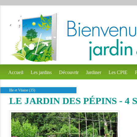
Accueil
Les jardins
Découvrir
Jardiner
Les CPIE
P
Ille et Vilaine (35)
LE JARDIN DES PÉPINS - 4 