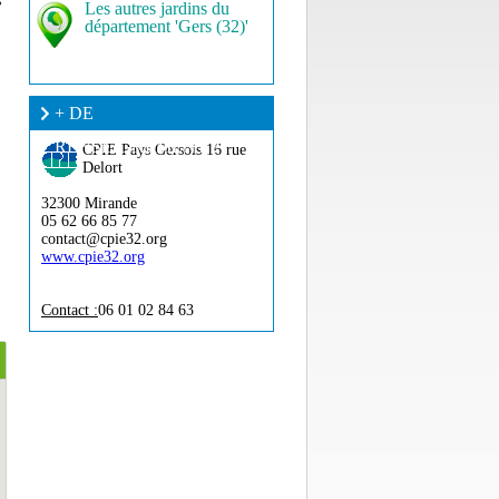
s
Les autres jardins du
département 'Gers (32)'
+ DE
RENSEIGNEMENT ?
CPIE Pays Gersois
16 rue
Delort
32300 Mirande
05 62 66 85 77
contact@cpie32.org
www.cpie32.org
Contact :
06 01 02 84 63